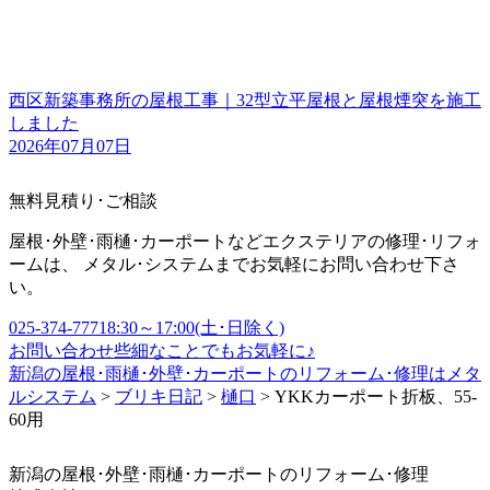
西区新築事務所の屋根工事｜32型立平屋根と屋根煙突を施工
しました
2026年07月07日
無料見積り･ご相談
屋根･外壁･雨樋･カーポートなどエクステリアの修理･リフォ
ームは、 メタル･システムまでお気軽にお問い合わせ下さ
い。
025-374-7771
8:30～17:00(土･日除く)
お問い合わせ
些細なことでもお気軽に♪
新潟の屋根･雨樋･外壁･カーポートのリフォーム･修理はメタ
ルシステム
>
ブリキ日記
>
樋口
>
YKKカーポート折板、55-
60用
新潟の屋根･外壁･雨樋･カーポートのリフォーム･修理