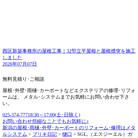
西区新築事務所の屋根工事｜32型立平屋根と屋根煙突を施工
しました
2026年07月07日
無料見積り･ご相談
屋根･外壁･雨樋･カーポートなどエクステリアの修理･リフォ
ームは、 メタル･システムまでお気軽にお問い合わせ下さ
い。
025-374-7771
8:30～17:00(土･日除く)
お問い合わせ
些細なことでもお気軽に♪
新潟の屋根･雨樋･外壁･カーポートのリフォーム･修理はメタ
ルシステム
>
ブリキ日記
>
樋口
>
SGL,（エスジーエル）ガ