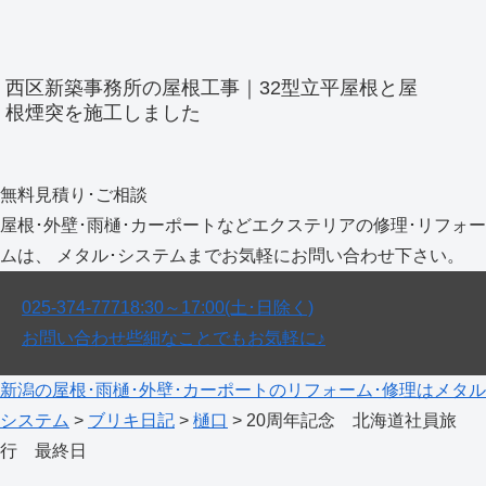
西区新築事務所の屋根工事｜32型立平屋根と屋
根煙突を施工しました
無料見積り･ご相談
屋根･外壁･雨樋･カーポートなどエクステリアの修理･リフォー
ムは、 メタル･システムまでお気軽にお問い合わせ下さい。
025-374-7771
8:30～17:00(土･日除く)
お問い合わせ
些細なことでもお気軽に♪
新潟の屋根･雨樋･外壁･カーポートのリフォーム･修理はメタル
システム
>
ブリキ日記
>
樋口
>
20周年記念 北海道社員旅
行 最終日