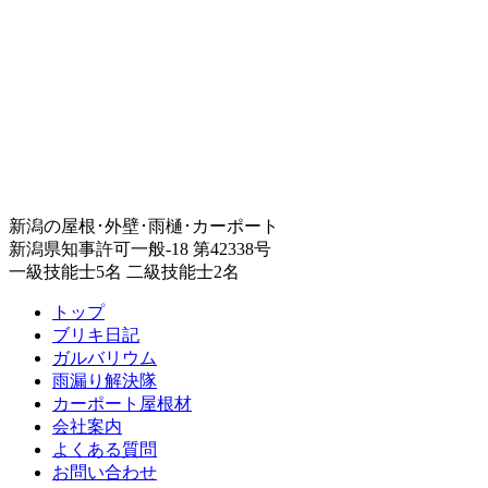
新潟の屋根･外壁･雨樋･カーポート
新潟県知事許可一般-18 第42338号
一級技能士5名 二級技能士2名
トップ
ブリキ日記
ガルバリウム
雨漏り解決隊
カーポート屋根材
会社案内
よくある質問
お問い合わせ