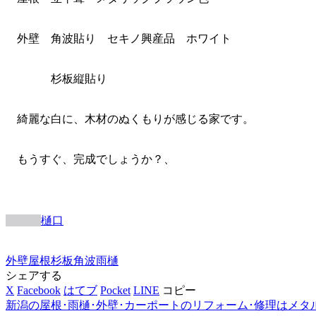
外壁 角波貼り セキノ興産品 ホワイト
杉板縦貼り
綺麗な白に、木材のぬくもりが感じる家です。
もうすぐ、完成でしょうか？、
樋口
外壁
屋根
杉
板
角波
雨樋
シェアする
X
Facebook
はてブ
Pocket
LINE
コピー
新潟の屋根･雨樋･外壁･カーポートのリフォーム･修理はメタ