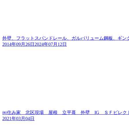
外壁、フラットスパンドレール、ガルバリューム鋼板、ギン
2014年09月26日
2024年07月12日
㈱住み家 北区現場 屋根 立平葺 外壁 IG ＳＦビレク
2021年03月04日