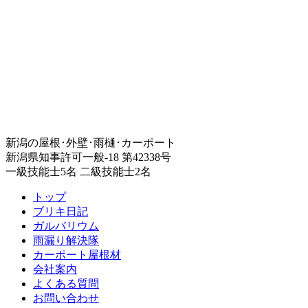
新潟の屋根･外壁･雨樋･カーポート
新潟県知事許可一般-18 第42338号
一級技能士5名 二級技能士2名
トップ
ブリキ日記
ガルバリウム
雨漏り解決隊
カーポート屋根材
会社案内
よくある質問
お問い合わせ