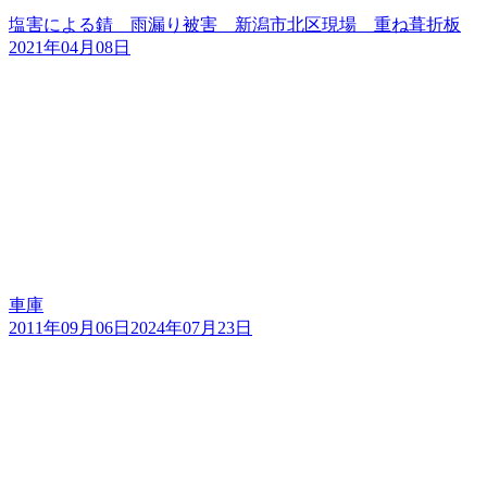
塩害による錆 雨漏り被害 新潟市北区現場 重ね葺折板
2021年04月08日
車庫
2011年09月06日
2024年07月23日