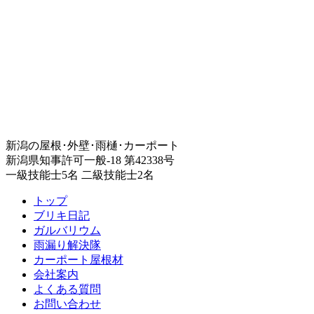
新潟の屋根･外壁･雨樋･カーポート
新潟県知事許可一般-18 第42338号
一級技能士5名 二級技能士2名
トップ
ブリキ日記
ガルバリウム
雨漏り解決隊
カーポート屋根材
会社案内
よくある質問
お問い合わせ