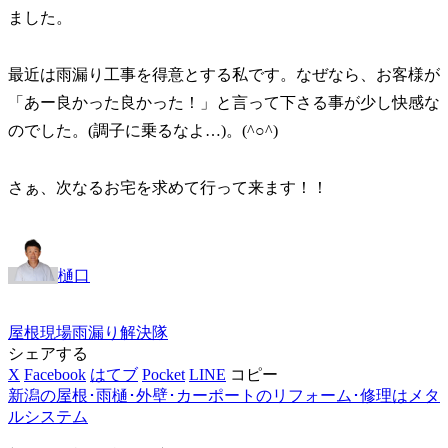
ました。
最近は雨漏り工事を得意とする私です。なぜなら、お客様が
「あー良かった良かった！」と言って下さる事が少し快感な
のでした。(調子に乗るなよ…)。(^○^)
さぁ、次なるお宅を求めて行って来ます！！
樋口
屋根
現場
雨漏り解決隊
シェアする
X
Facebook
はてブ
Pocket
LINE
コピー
新潟の屋根･雨樋･外壁･カーポートのリフォーム･修理はメタ
ルシステム