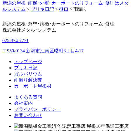
新潟の屋根･雨樋･外壁･カーポートのリフォーム･修理はメタ
ルシステム
>
ブリキ日記
>
樋口
>
雨漏り
新潟の屋根･外壁･雨樋･カーポートのリフォーム･修理
株式会社
メタル･システム
025-374-7771
〒950-0134 新潟市江南区曙町3丁目4-17
トップページ
ブリキ日記
ガルバリウム
雨漏り解決隊
カーポート屋根材
よくある質問
会社案内
プライバシーポリシー
お問い合わせ