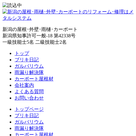
新潟の屋根･外壁･雨樋･カーポート
新潟県知事許可一般-18 第42338号
一級技能士5名 二級技能士2名
トップ
ブリキ日記
ガルバリウム
雨漏り解決隊
カーポート屋根材
会社案内
よくある質問
お問い合わせ
トップページ
ブリキ日記
ガルバリウム
雨漏り解決隊
カーポート屋根材