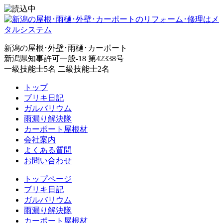
新潟の屋根･外壁･雨樋･カーポート
新潟県知事許可一般-18 第42338号
一級技能士5名 二級技能士2名
トップ
ブリキ日記
ガルバリウム
雨漏り解決隊
カーポート屋根材
会社案内
よくある質問
お問い合わせ
トップページ
ブリキ日記
ガルバリウム
雨漏り解決隊
カーポート屋根材