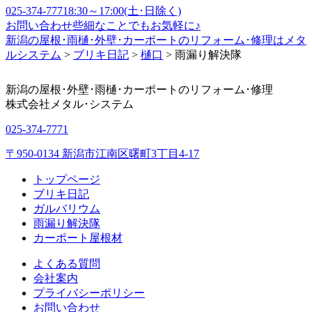
025-374-7771
8:30～17:00(土･日除く)
お問い合わせ
些細なことでもお気軽に♪
新潟の屋根･雨樋･外壁･カーポートのリフォーム･修理はメタ
ルシステム
>
ブリキ日記
>
樋口
>
雨漏り解決隊
新潟の屋根･外壁･雨樋･カーポートのリフォーム･修理
株式会社
メタル･システム
025-374-7771
〒950-0134 新潟市江南区曙町3丁目4-17
トップページ
ブリキ日記
ガルバリウム
雨漏り解決隊
カーポート屋根材
よくある質問
会社案内
プライバシーポリシー
お問い合わせ