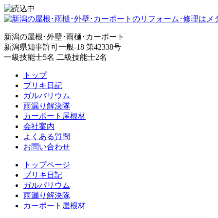
新潟の屋根･外壁･雨樋･カーポート
新潟県知事許可一般-18 第42338号
一級技能士5名 二級技能士2名
トップ
ブリキ日記
ガルバリウム
雨漏り解決隊
カーポート屋根材
会社案内
よくある質問
お問い合わせ
トップページ
ブリキ日記
ガルバリウム
雨漏り解決隊
カーポート屋根材