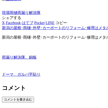
現場
雨樋
雨漏り解決隊
シェアする
X
Facebook
はてブ
Pocket
LINE
コピー
新潟の屋根･雨樋･外壁･カーポートのリフォーム･修理はメタ
新潟の屋根･雨樋･外壁･カーポートのリフォーム･修理はメタ
雨漏り解決隊、銅板
ドーマ、ガルバ平貼り
コメント
コメントを書き込む