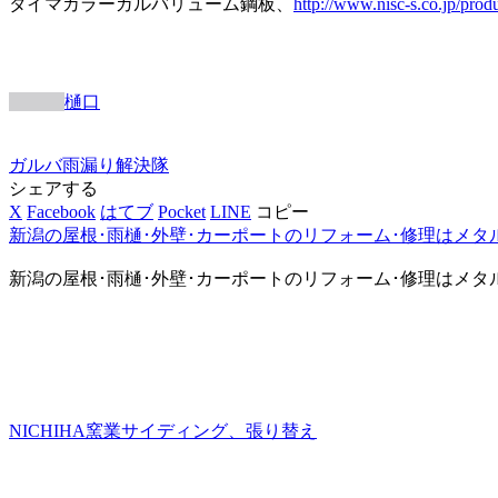
タイマカラーガルバリューム鋼板、
http://www.nisc-s.co.jp/produ
樋口
ガルバ
雨漏り解決隊
シェアする
X
Facebook
はてブ
Pocket
LINE
コピー
新潟の屋根･雨樋･外壁･カーポートのリフォーム･修理はメタ
新潟の屋根･雨樋･外壁･カーポートのリフォーム･修理はメタ
NICHIHA窯業サイディング、張り替え