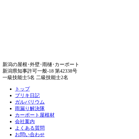
新潟の屋根･外壁･雨樋･カーポート
新潟県知事許可一般-18 第42338号
一級技能士5名 二級技能士2名
トップ
ブリキ日記
ガルバリウム
雨漏り解決隊
カーポート屋根材
会社案内
よくある質問
お問い合わせ