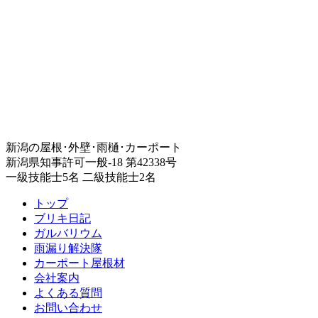
新潟の屋根･外壁･雨樋･カーポート
新潟県知事許可一般-18 第42338号
一級技能士5名 二級技能士2名
トップ
ブリキ日記
ガルバリウム
雨漏り解決隊
カーポート屋根材
会社案内
よくある質問
お問い合わせ