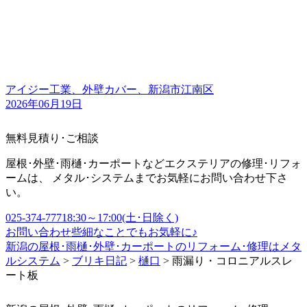
アイジー工業、外壁カバー、新潟市江南区
2026年06月19日
無料見積り･ご相談
屋根･外壁･雨樋･カーポートなどエクステリアの修理･リフォ
ームは、 メタル･システムまでお気軽にお問い合わせ下さ
い。
025-374-7771
8:30～17:00(土･日除く)
お問い合わせ
些細なことでもお気軽に♪
新潟の屋根･雨樋･外壁･カーポートのリフォーム･修理はメタ
ルシステム
>
ブリキ日記
>
樋口
>
雨漏り・コロニアルスレ
ート板