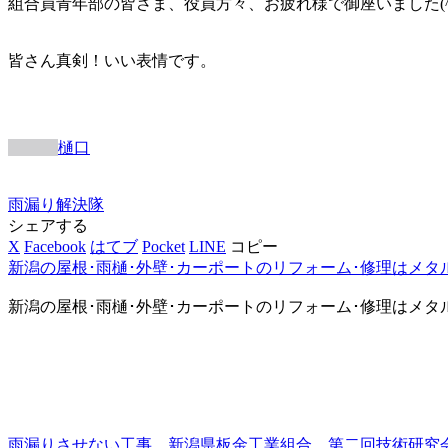
組合員青年部の皆さま、役員方々、お疲れ様で御座いました(^
皆さん真剣！いい表情です。
樋口
雨漏り解決隊
シェアする
X
Facebook
はてブ
Pocket
LINE
コピー
新潟の屋根･雨樋･外壁･カーポートのリフォーム･修理はメタ
新潟の屋根･雨樋･外壁･カーポートのリフォーム･修理はメタ
雨漏りさせない工事、新潟県板金工業組合、第二回技術研究