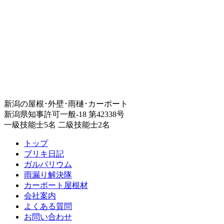
新潟の屋根･外壁･雨樋･カーポート
新潟県知事許可一般-18 第42338号
一級技能士5名 二級技能士2名
トップ
ブリキ日記
ガルバリウム
雨漏り解決隊
カーポート屋根材
会社案内
よくある質問
お問い合わせ