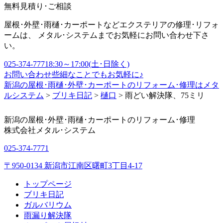
無料見積り･ご相談
屋根･外壁･雨樋･カーポートなどエクステリアの修理･リフォ
ームは、 メタル･システムまでお気軽にお問い合わせ下さ
い。
025-374-7771
8:30～17:00(土･日除く)
お問い合わせ
些細なことでもお気軽に♪
新潟の屋根･雨樋･外壁･カーポートのリフォーム･修理はメタ
ルシステム
>
ブリキ日記
>
樋口
>
雨どい解決隊、75ミリ
新潟の屋根･外壁･雨樋･カーポートのリフォーム･修理
株式会社
メタル･システム
025-374-7771
〒950-0134 新潟市江南区曙町3丁目4-17
トップページ
ブリキ日記
ガルバリウム
雨漏り解決隊