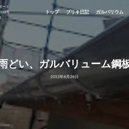
ポート
トップ
ブリキ日記
ガルバリウム
338号
名
雨どい、ガルバリューム鋼
2013年6月26日