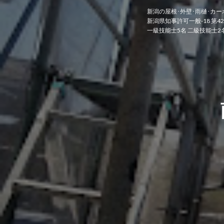
新潟の屋根･外壁･雨樋･カー
新潟県知事許可一般-18 第42
一級技能士5名 二級技能士2