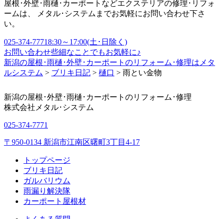
屋根･外壁･雨樋･カーポートなどエクステリアの修理･リフォ
ームは、 メタル･システムまでお気軽にお問い合わせ下さ
い。
025-374-7771
8:30～17:00(土･日除く)
お問い合わせ
些細なことでもお気軽に♪
新潟の屋根･雨樋･外壁･カーポートのリフォーム･修理はメタ
ルシステム
>
ブリキ日記
>
樋口
>
雨とい金物
新潟の屋根･外壁･雨樋･カーポートのリフォーム･修理
株式会社
メタル･システム
025-374-7771
〒950-0134 新潟市江南区曙町3丁目4-17
トップページ
ブリキ日記
ガルバリウム
雨漏り解決隊
カーポート屋根材