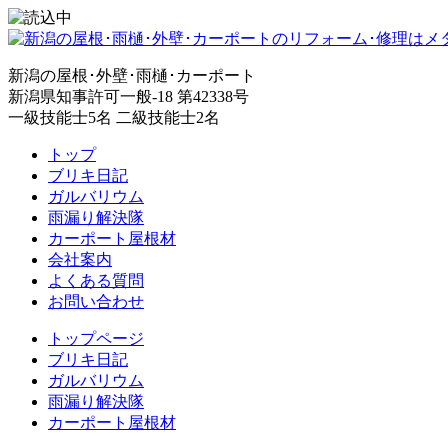
新潟の屋根･外壁･雨樋･カーポート
新潟県知事許可一般-18 第42338号
一級技能士5名 二級技能士2名
トップ
ブリキ日記
ガルバリウム
雨漏り解決隊
カーポート屋根材
会社案内
よくある質問
お問い合わせ
トップページ
ブリキ日記
ガルバリウム
雨漏り解決隊
カーポート屋根材