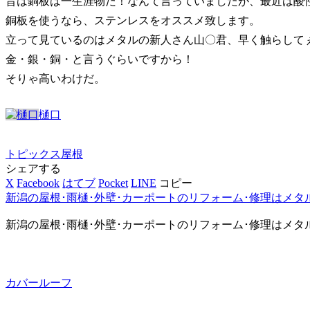
昔は銅板は一生涯物だ！なんて言っていましたが、最近は酸
銅板を使うなら、ステンレスをオススメ致します。
立って見ているのはメタルの新人さん山〇君、早く触らしてぇ～
金・銀・銅・と言うぐらいですから！
そりゃ高いわけだ。
樋口
トピックス
屋根
シェアする
X
Facebook
はてブ
Pocket
LINE
コピー
新潟の屋根･雨樋･外壁･カーポートのリフォーム･修理はメタ
新潟の屋根･雨樋･外壁･カーポートのリフォーム･修理はメタ
カバールーフ