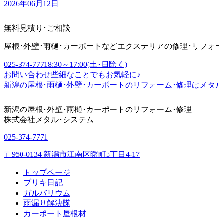
2026年06月12日
無料見積り･ご相談
屋根･外壁･雨樋･カーポートなどエクステリアの修理･リフォ
025-374-7771
8:30～17:00(土･日除く)
お問い合わせ
些細なことでもお気軽に♪
新潟の屋根･雨樋･外壁･カーポートのリフォーム･修理はメタ
新潟の屋根･外壁･雨樋･カーポートのリフォーム･修理
株式会社
メタル･システム
025-374-7771
〒950-0134 新潟市江南区曙町3丁目4-17
トップページ
ブリキ日記
ガルバリウム
雨漏り解決隊
カーポート屋根材