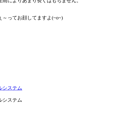
性雨によりあまり長くはもちません。
ってお顔してますよ(~o~)
ルシステム
ルシステム