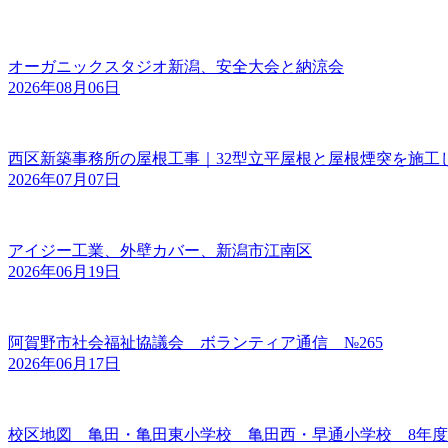
オーガニックスタジオ新潟、安全大会と納涼会
2026年08月06日
西区新築事務所の屋根工事｜32型立平屋根と屋根煙突を施工
2026年07月07日
アイジー工業、外壁カバー、新潟市江南区
2026年06月19日
阿賀野市社会福祉協議会 ボランティア通信 №265
2026年06月17日
校区地図 亀田・亀田東小学校 亀田西・早通小学校 8年