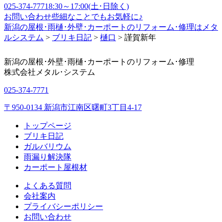
025-374-7771
8:30～17:00(土･日除く)
お問い合わせ
些細なことでもお気軽に♪
新潟の屋根･雨樋･外壁･カーポートのリフォーム･修理はメタ
ルシステム
>
ブリキ日記
>
樋口
>
謹賀新年
新潟の屋根･外壁･雨樋･カーポートのリフォーム･修理
株式会社
メタル･システム
025-374-7771
〒950-0134 新潟市江南区曙町3丁目4-17
トップページ
ブリキ日記
ガルバリウム
雨漏り解決隊
カーポート屋根材
よくある質問
会社案内
プライバシーポリシー
お問い合わせ