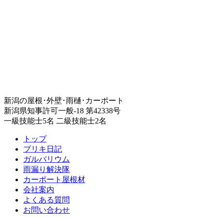
新潟の屋根･外壁･雨樋･カーポート
新潟県知事許可一般-18 第42338号
一級技能士5名 二級技能士2名
トップ
ブリキ日記
ガルバリウム
雨漏り解決隊
カーポート屋根材
会社案内
よくある質問
お問い合わせ