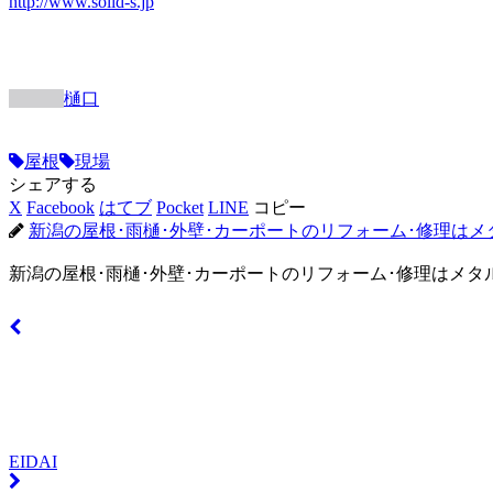
http://www.solid-s.jp
樋口
屋根
現場
シェアする
X
Facebook
はてブ
Pocket
LINE
コピー
新潟の屋根･雨樋･外壁･カーポートのリフォーム･修理はメ
新潟の屋根･雨樋･外壁･カーポートのリフォーム･修理はメタ
EIDAI