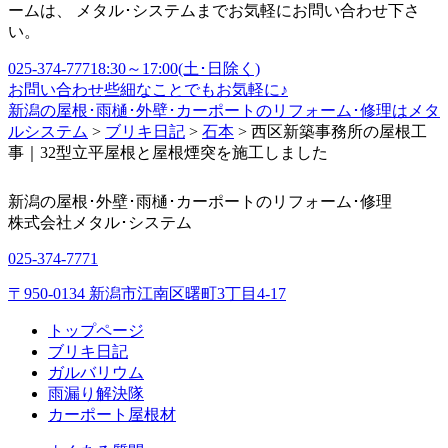
ームは、 メタル･システムまでお気軽にお問い合わせ下さ
い。
025-374-7771
8:30～17:00(土･日除く)
お問い合わせ
些細なことでもお気軽に♪
新潟の屋根･雨樋･外壁･カーポートのリフォーム･修理はメタ
ルシステム
>
ブリキ日記
>
石本
>
西区新築事務所の屋根工
事｜32型立平屋根と屋根煙突を施工しました
新潟の屋根･外壁･雨樋･カーポートのリフォーム･修理
株式会社
メタル･システム
025-374-7771
〒950-0134 新潟市江南区曙町3丁目4-17
トップページ
ブリキ日記
ガルバリウム
雨漏り解決隊
カーポート屋根材