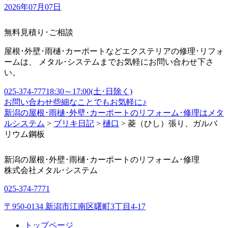
2026年07月07日
無料見積り･ご相談
屋根･外壁･雨樋･カーポートなどエクステリアの修理･リフォ
ームは、 メタル･システムまでお気軽にお問い合わせ下さ
い。
025-374-7771
8:30～17:00(土･日除く)
お問い合わせ
些細なことでもお気軽に♪
新潟の屋根･雨樋･外壁･カーポートのリフォーム･修理はメタ
ルシステム
>
ブリキ日記
>
樋口
>
菱（ひし）張り、ガルバ
リウム鋼板
新潟の屋根･外壁･雨樋･カーポートのリフォーム･修理
株式会社
メタル･システム
025-374-7771
〒950-0134 新潟市江南区曙町3丁目4-17
トップページ