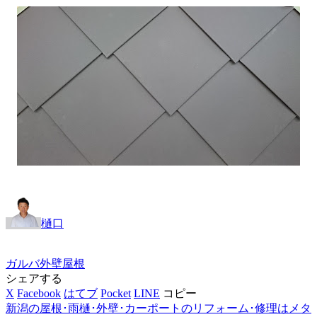
樋口
ガルバ
外壁
屋根
シェアする
X
Facebook
はてブ
Pocket
LINE
コピー
新潟の屋根･雨樋･外壁･カーポートのリフォーム･修理はメタ