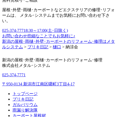
無料見積り･ご相談
屋根･外壁･雨樋･カーポートなどエクステリアの修理･リフォ
ームは、 メタル･システムまでお気軽にお問い合わせ下さ
い。
025-374-7771
8:30～17:00(土･日除く)
お問い合わせ
些細なことでもお気軽に♪
新潟の屋根･雨樋･外壁･カーポートのリフォーム･修理はメタ
ルシステム
>
ブリキ日記
>
樋口
>
納涼会
新潟の屋根･外壁･雨樋･カーポートのリフォーム･修理
株式会社
メタル･システム
025-374-7771
〒950-0134 新潟市江南区曙町3丁目4-17
トップページ
ブリキ日記
ガルバリウム
雨漏り解決隊
カーポート屋根材