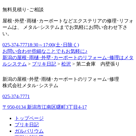
無料見積り･ご相談
屋根･外壁･雨樋･カーポートなどエクステリアの修理･リフォ
ームは、 メタル･システムまでお気軽にお問い合わせ下さ
い。
025-374-7771
8:30～17:00(土･日除く)
お問い合わせ
些細なことでもお気軽に♪
新潟の屋根･雨樋･外壁･カーポートのリフォーム･修理はメタ
ルシステム
>
ブリキ日記
>
松沢
>
第二倉庫 内壁張り
新潟の屋根･外壁･雨樋･カーポートのリフォーム･修理
株式会社
メタル･システム
025-374-7771
〒950-0134 新潟市江南区曙町3丁目4-17
トップページ
ブリキ日記
ガルバリウム