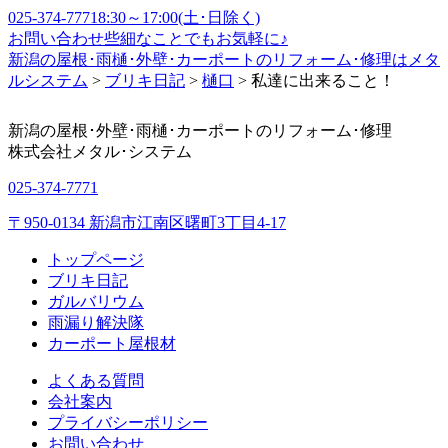
025-374-7771
8:30～17:00(土･日除く)
お問い合わせ
些細なことでもお気軽に♪
新潟の屋根･雨樋･外壁･カーポートのリフォーム･修理はメタ
ルシステム
>
ブリキ日記
>
樋口
>
私達に出来ること！
新潟の屋根･外壁･雨樋･カーポートのリフォーム･修理
株式会社
メタル･システム
025-374-7771
〒950-0134 新潟市江南区曙町3丁目4-17
トップページ
ブリキ日記
ガルバリウム
雨漏り解決隊
カーポート屋根材
よくある質問
会社案内
プライバシーポリシー
お問い合わせ