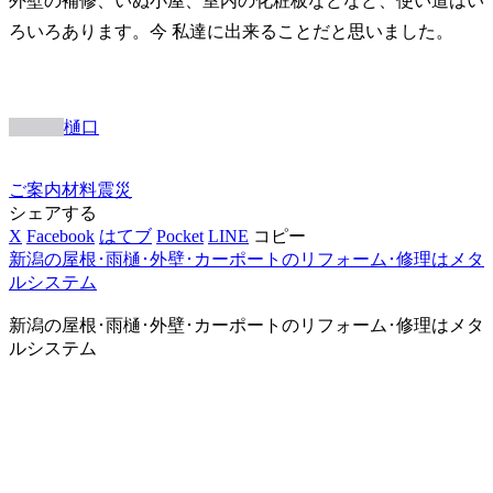
外壁の補修、いぬ小屋、室内の化粧板などなど、使い道はい
ろいろあります。今 私達に出来ることだと思いました。
樋口
ご案内
材料
震災
シェアする
X
Facebook
はてブ
Pocket
LINE
コピー
新潟の屋根･雨樋･外壁･カーポートのリフォーム･修理はメタ
ルシステム
新潟の屋根･雨樋･外壁･カーポートのリフォーム･修理はメタ
ルシステム