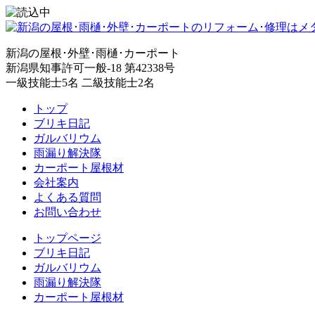
新潟の屋根･外壁･雨樋･カーポート
新潟県知事許可一般-18 第42338号
一級技能士5名 二級技能士2名
トップ
ブリキ日記
ガルバリウム
雨漏り解決隊
カーポート屋根材
会社案内
よくある質問
お問い合わせ
トップページ
ブリキ日記
ガルバリウム
雨漏り解決隊
カーポート屋根材