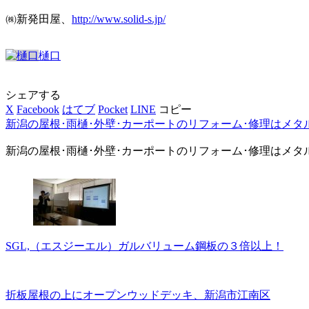
㈱新発田屋、
http://www.solid-s.jp/
樋口
シェアする
X
Facebook
はてブ
Pocket
LINE
コピー
新潟の屋根･雨樋･外壁･カーポートのリフォーム･修理はメタ
新潟の屋根･雨樋･外壁･カーポートのリフォーム･修理はメタ
SGL,（エスジーエル）ガルバリューム鋼板の３倍以上！
折板屋根の上にオープンウッドデッキ、新潟市江南区