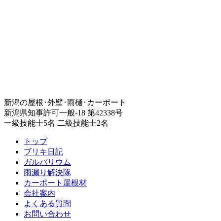
新潟の屋根･外壁･雨樋･カーポート
新潟県知事許可一般-18 第42338号
一級技能士5名 二級技能士2名
トップ
ブリキ日記
ガルバリウム
雨漏り解決隊
カーポート屋根材
会社案内
よくある質問
お問い合わせ