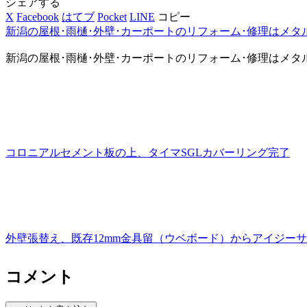
シェアする
X
Facebook
はてブ
Pocket
LINE
コピー
新潟の屋根･雨樋･外壁･カーポートのリフォーム･修理はメタ
新潟の屋根･雨樋･外壁･カーポートのリフォーム･修理はメタ
コロニアルセメント板の上、タイマSGLカバーリング完了
外壁張替え、既存12mm金具留（ウベボード）からアイジー
コメント