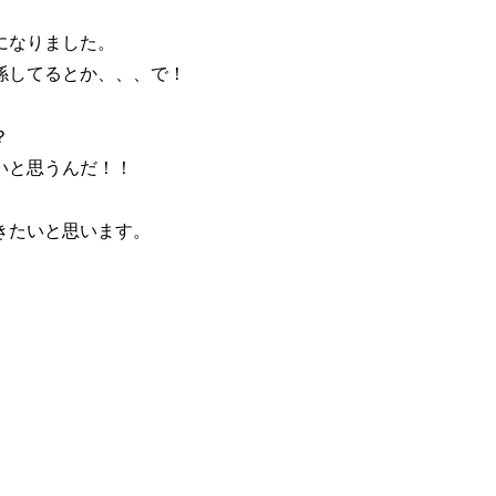
になりました。
係してるとか、、、で！
？
いと思うんだ！！
きたいと思います。