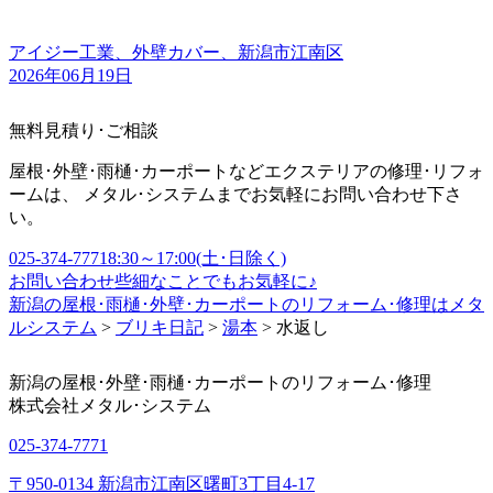
アイジー工業、外壁カバー、新潟市江南区
2026年06月19日
無料見積り･ご相談
屋根･外壁･雨樋･カーポートなどエクステリアの修理･リフォ
ームは、 メタル･システムまでお気軽にお問い合わせ下さ
い。
025-374-7771
8:30～17:00(土･日除く)
お問い合わせ
些細なことでもお気軽に♪
新潟の屋根･雨樋･外壁･カーポートのリフォーム･修理はメタ
ルシステム
>
ブリキ日記
>
湯本
>
水返し
新潟の屋根･外壁･雨樋･カーポートのリフォーム･修理
株式会社
メタル･システム
025-374-7771
〒950-0134 新潟市江南区曙町3丁目4-17