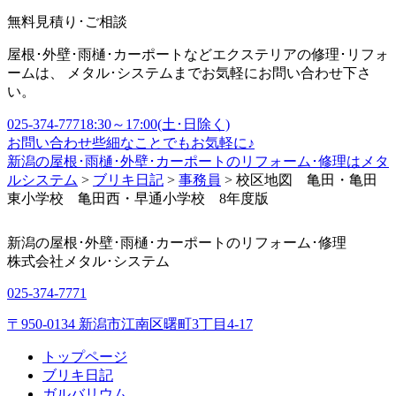
無料見積り･ご相談
屋根･外壁･雨樋･カーポートなどエクステリアの修理･リフォ
ームは、 メタル･システムまでお気軽にお問い合わせ下さ
い。
025-374-7771
8:30～17:00(土･日除く)
お問い合わせ
些細なことでもお気軽に♪
新潟の屋根･雨樋･外壁･カーポートのリフォーム･修理はメタ
ルシステム
>
ブリキ日記
>
事務員
>
校区地図 亀田・亀田
東小学校 亀田西・早通小学校 8年度版
新潟の屋根･外壁･雨樋･カーポートのリフォーム･修理
株式会社
メタル･システム
025-374-7771
〒950-0134 新潟市江南区曙町3丁目4-17
トップページ
ブリキ日記
ガルバリウム