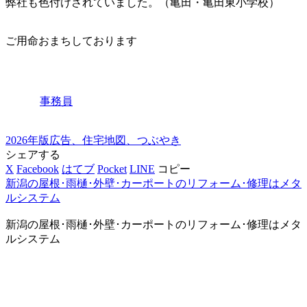
弊社も色付けされていました。（亀田・亀田東小学校）
ご用命おまちしております
事務員
2026年版
広告、住宅地図、つぶやき
シェアする
X
Facebook
はてブ
Pocket
LINE
コピー
新潟の屋根･雨樋･外壁･カーポートのリフォーム･修理はメタ
ルシステム
新潟の屋根･雨樋･外壁･カーポートのリフォーム･修理はメタ
ルシステム