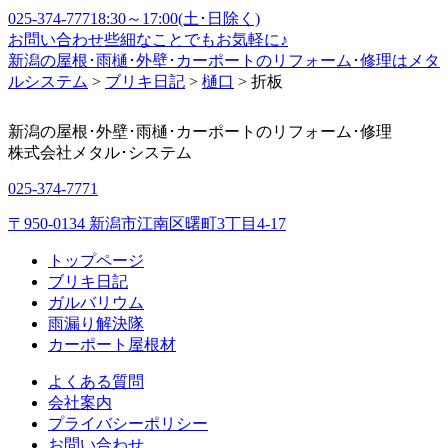
025-374-7771
8:30～17:00(土･日除く)
お問い合わせ
些細なことでもお気軽に♪
新潟の屋根･雨樋･外壁･カーポートのリフォーム･修理はメタ
ルシステム
>
ブリキ日記
>
樋口
>
折板
新潟の屋根･外壁･雨樋･カーポートのリフォーム･修理
株式会社
メタル･システム
025-374-7771
〒950-0134 新潟市江南区曙町3丁目4-17
トップページ
ブリキ日記
ガルバリウム
雨漏り解決隊
カーポート屋根材
よくある質問
会社案内
プライバシーポリシー
お問い合わせ