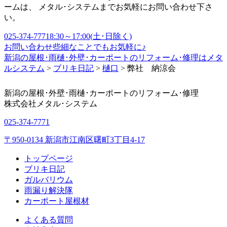
ームは、 メタル･システムまでお気軽にお問い合わせ下さ
い。
025-374-7771
8:30～17:00(土･日除く)
お問い合わせ
些細なことでもお気軽に♪
新潟の屋根･雨樋･外壁･カーポートのリフォーム･修理はメタ
ルシステム
>
ブリキ日記
>
樋口
>
弊社 納涼会
新潟の屋根･外壁･雨樋･カーポートのリフォーム･修理
株式会社
メタル･システム
025-374-7771
〒950-0134 新潟市江南区曙町3丁目4-17
トップページ
ブリキ日記
ガルバリウム
雨漏り解決隊
カーポート屋根材
よくある質問