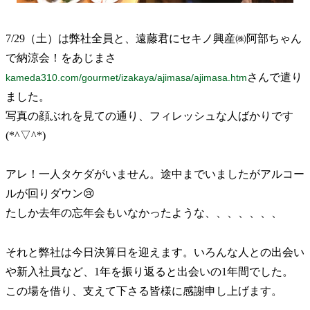
7/29（土）は弊社全員と、遠藤君にセキノ興産㈱阿部ちゃん
で納涼会！をあじまさ
さんで遣り
kameda310.com/gourmet/izakaya/ajimasa/ajimasa.htm
ました。
写真の顔ぶれを見ての通り、フィレッシュな人ばかりです
(*^▽^*)
アレ！一人タケダがいません。途中までいましたがアルコー
ルが回りダウン😢
たしか去年の忘年会もいなかったような、、、、、、、
それと弊社は今日決算日を迎えます。いろんな人との出会い
や新入社員など、1年を振り返ると出会いの1年間でした。
この場を借り、支えて下さる皆様に感謝申し上げます。