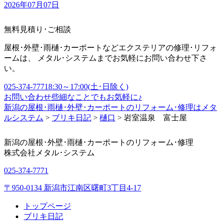
2026年07月07日
無料見積り･ご相談
屋根･外壁･雨樋･カーポートなどエクステリアの修理･リフォ
ームは、 メタル･システムまでお気軽にお問い合わせ下さ
い。
025-374-7771
8:30～17:00(土･日除く)
お問い合わせ
些細なことでもお気軽に♪
新潟の屋根･雨樋･外壁･カーポートのリフォーム･修理はメタ
ルシステム
>
ブリキ日記
>
樋口
>
岩室温泉 富士屋
新潟の屋根･外壁･雨樋･カーポートのリフォーム･修理
株式会社
メタル･システム
025-374-7771
〒950-0134 新潟市江南区曙町3丁目4-17
トップページ
ブリキ日記