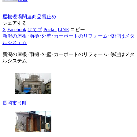
屋根
現場
関連商品
雪止め
シェアする
X
Facebook
はてブ
Pocket
LINE
コピー
新潟の屋根･雨樋･外壁･カーポートのリフォーム･修理はメタ
ルシステム
新潟の屋根･雨樋･外壁･カーポートのリフォーム･修理はメタ
ルシステム
長岡市弓町