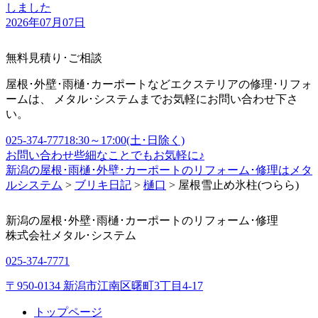
しました
2026年07月07日
無料見積り･ご相談
屋根･外壁･雨樋･カーポートなどエクステリアの修理･リフォ
ームは、 メタル･システムまでお気軽にお問い合わせ下さ
い。
025-374-7771
8:30～17:00(土･日除く)
お問い合わせ
些細なことでもお気軽に♪
新潟の屋根･雨樋･外壁･カーポートのリフォーム･修理はメタ
ルシステム
>
ブリキ日記
>
樋口
>
屋根雪止め氷柱(つらら)
新潟の屋根･外壁･雨樋･カーポートのリフォーム･修理
株式会社
メタル･システム
025-374-7771
〒950-0134 新潟市江南区曙町3丁目4-17
トップページ