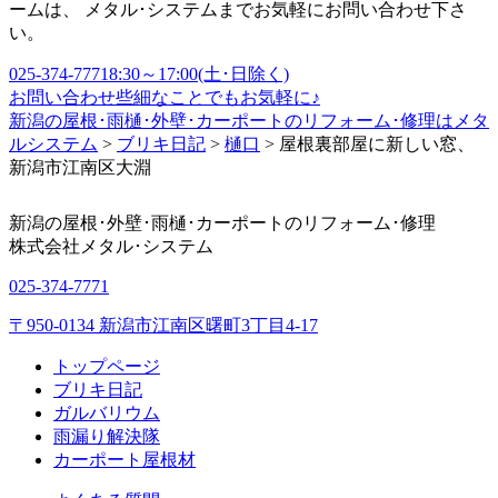
ームは、 メタル･システムまでお気軽にお問い合わせ下さ
い。
025-374-7771
8:30～17:00(土･日除く)
お問い合わせ
些細なことでもお気軽に♪
新潟の屋根･雨樋･外壁･カーポートのリフォーム･修理はメタ
ルシステム
>
ブリキ日記
>
樋口
>
屋根裏部屋に新しい窓、
新潟市江南区大淵
新潟の屋根･外壁･雨樋･カーポートのリフォーム･修理
株式会社
メタル･システム
025-374-7771
〒950-0134 新潟市江南区曙町3丁目4-17
トップページ
ブリキ日記
ガルバリウム
雨漏り解決隊
カーポート屋根材