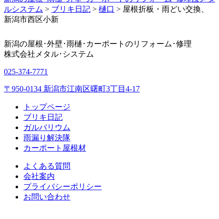
ルシステム
>
ブリキ日記
>
樋口
>
屋根折板・雨どい交換、
新潟市西区小新
新潟の屋根･外壁･雨樋･カーポートのリフォーム･修理
株式会社
メタル･システム
025-374-7771
〒950-0134 新潟市江南区曙町3丁目4-17
トップページ
ブリキ日記
ガルバリウム
雨漏り解決隊
カーポート屋根材
よくある質問
会社案内
プライバシーポリシー
お問い合わせ