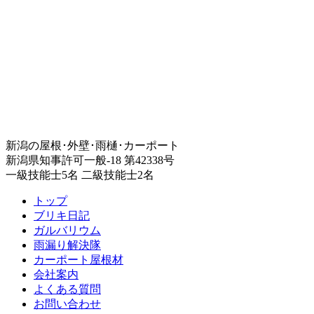
新潟の屋根･外壁･雨樋･カーポート
新潟県知事許可一般-18 第42338号
一級技能士5名 二級技能士2名
トップ
ブリキ日記
ガルバリウム
雨漏り解決隊
カーポート屋根材
会社案内
よくある質問
お問い合わせ