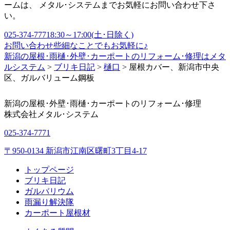
ームは、 メタル･システムまでお気軽にお問い合わせ下さ
い。
025-374-7771
8:30～17:00(土･日除く)
お問い合わせ
些細なことでもお気軽に♪
新潟の屋根･雨樋･外壁･カーポートのリフォーム･修理はメタ
ルシステム
>
ブリキ日記
>
樋口
>
屋根カバー、新潟市中央
区、ガルバリューム鋼板
新潟の屋根･外壁･雨樋･カーポートのリフォーム･修理
株式会社
メタル･システム
025-374-7771
〒950-0134 新潟市江南区曙町3丁目4-17
トップページ
ブリキ日記
ガルバリウム
雨漏り解決隊
カーポート屋根材