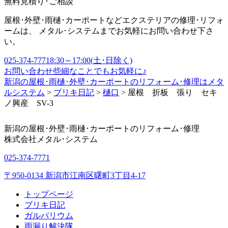
無料見積り･ご相談
屋根･外壁･雨樋･カーポートなどエクステリアの修理･リフォ
ームは、 メタル･システムまでお気軽にお問い合わせ下さ
い。
025-374-7771
8:30～17:00(土･日除く)
お問い合わせ
些細なことでもお気軽に♪
新潟の屋根･雨樋･外壁･カーポートのリフォーム･修理はメタ
ルシステム
>
ブリキ日記
>
樋口
>
屋根 折板 張り セキ
ノ興産 SV-3
新潟の屋根･外壁･雨樋･カーポートのリフォーム･修理
株式会社
メタル･システム
025-374-7771
〒950-0134 新潟市江南区曙町3丁目4-17
トップページ
ブリキ日記
ガルバリウム
雨漏り解決隊