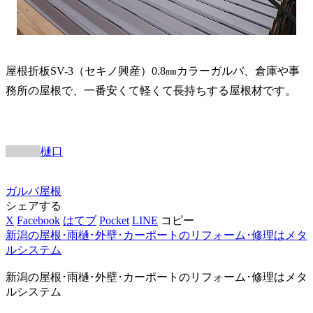
屋根折板SV-3（セキノ興産）0.8㎜カラーガルバ、倉庫や事
務所の屋根で、一番安くて軽くて長持ちする屋根材です。
樋口
ガルバ
屋根
シェアする
X
Facebook
はてブ
Pocket
LINE
コピー
新潟の屋根･雨樋･外壁･カーポートのリフォーム･修理はメタ
ルシステム
新潟の屋根･雨樋･外壁･カーポートのリフォーム･修理はメタ
ルシステム