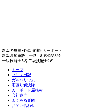
新潟の屋根･外壁･雨樋･カーポート
新潟県知事許可一般-18 第42338号
一級技能士5名 二級技能士2名
トップ
ブリキ日記
ガルバリウム
雨漏り解決隊
カーポート屋根材
会社案内
よくある質問
お問い合わせ