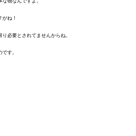
事な物なんですよ。
すがね！
限り必要とされてませんからね。
のです。