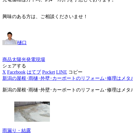
興味のある方は、ご相談くださいませ！
樋口
商品
太陽光発電
現場
シェアする
X
Facebook
はてブ
Pocket
LINE
コピー
新潟の屋根･雨樋･外壁･カーポートのリフォーム･修理はメタ
新潟の屋根･雨樋･外壁･カーポートのリフォーム･修理はメタ
雨漏り・結露