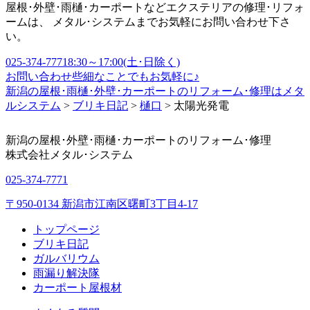
屋根･外壁･雨樋･カーポートなどエクステリアの修理･リフォ
ームは、 メタル･システムまでお気軽にお問い合わせ下さ
い。
025-374-7771
8:30～17:00(土･日除く)
お問い合わせ
些細なことでもお気軽に♪
新潟の屋根･雨樋･外壁･カーポートのリフォーム･修理はメタ
ルシステム
>
ブリキ日記
>
樋口
>
太陽光発電
新潟の屋根･外壁･雨樋･カーポートのリフォーム･修理
株式会社
メタル･システム
025-374-7771
〒950-0134 新潟市江南区曙町3丁目4-17
トップページ
ブリキ日記
ガルバリウム
雨漏り解決隊
カーポート屋根材