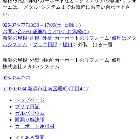
屋根･外壁･雨樋･カーポートなどエクステリアの修理･リフォ
ームは、 メタル･システムまでお気軽にお問い合わせ下さ
い。
025-374-7771
8:30～17:00(土･日除く)
お問い合わせ
些細なことでもお気軽に♪
新潟の屋根･雨樋･外壁･カーポートのリフォーム･修理はメタ
ルシステム
>
ブリキ日記
>
樋口
>
外装、はる一番
新潟の屋根･外壁･雨樋･カーポートのリフォーム･修理
株式会社
メタル･システム
025-374-7771
〒950-0134 新潟市江南区曙町3丁目4-17
トップページ
ブリキ日記
ガルバリウム
雨漏り解決隊
カーポート屋根材
よくある質問