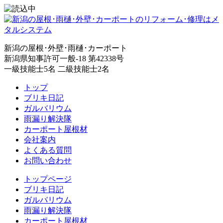
新潟の屋根･外壁･雨樋･カーポート
新潟県知事許可一般-18 第42338号
一級技能士5名 二級技能士2名
トップ
ブリキ日記
ガルバリウム
雨漏り解決隊
カーポート屋根材
会社案内
よくある質問
お問い合わせ
トップページ
ブリキ日記
ガルバリウム
雨漏り解決隊
カーポート屋根材