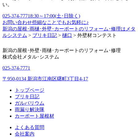
い。
025-374-7771
8:30～17:00(土･日除く)
お問い合わせ
些細なことでもお気軽に♪
新潟の屋根･雨樋･外壁･カーポートのリフォーム･修理はメタ
ルシステム
>
ブリキ日記
>
樋口
>
外壁材コンテスト
新潟の屋根･外壁･雨樋･カーポートのリフォーム･修理
株式会社
メタル･システム
025-374-7771
〒950-0134 新潟市江南区曙町3丁目4-17
トップページ
ブリキ日記
ガルバリウム
雨漏り解決隊
カーポート屋根材
よくある質問
会社案内