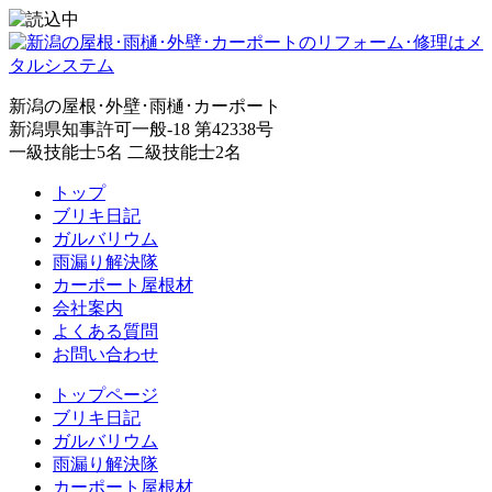
新潟の屋根･外壁･雨樋･カーポート
新潟県知事許可一般-18 第42338号
一級技能士5名 二級技能士2名
トップ
ブリキ日記
ガルバリウム
雨漏り解決隊
カーポート屋根材
会社案内
よくある質問
お問い合わせ
トップページ
ブリキ日記
ガルバリウム
雨漏り解決隊
カーポート屋根材