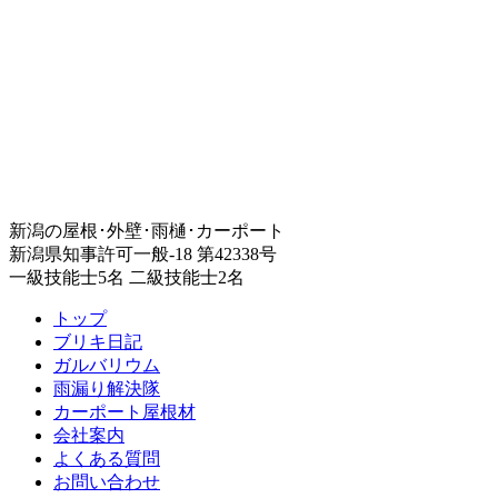
新潟の屋根･外壁･雨樋･カーポート
新潟県知事許可一般-18 第42338号
一級技能士5名 二級技能士2名
トップ
ブリキ日記
ガルバリウム
雨漏り解決隊
カーポート屋根材
会社案内
よくある質問
お問い合わせ