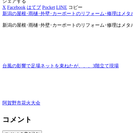
シェアする
X
Facebook
はてブ
Pocket
LINE
コピー
新潟の屋根･雨樋･外壁･カーポートのリフォーム･修理はメタ
新潟の屋根･雨樋･外壁･カーポートのリフォーム･修理はメタ
台風の影響で足場ネットを束ねたが、、、3階立て現場
阿賀野市花火大会
コメント