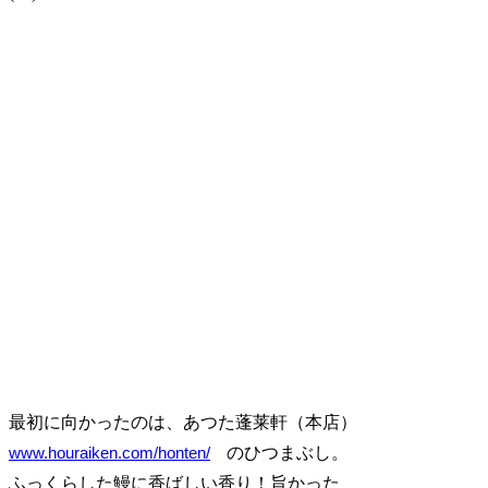
最初に向かったのは、あつた蓬莱軒（本店）
www.houraiken.com/honten/
のひつまぶし。
ふっくらした鰻に香ばしい香り！旨かった