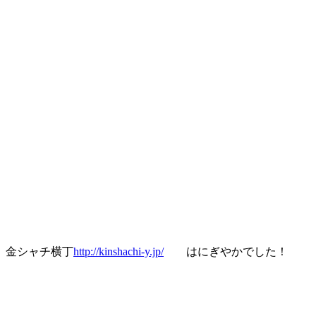
金シャチ横丁
http://kinshachi-y.jp/
はにぎやかでした！