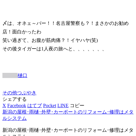
〆は、オネェ～バー！！名古屋警察も？！まさかのお勧め
店！面白かったわ
笑い過ぎて、お腹が筋肉痛？！イヤハヤ(笑)
その後タイガーは1人夜の旅へと、、、、、、、
樋口
その他
つぶやき
シェアする
X
Facebook
はてブ
Pocket
LINE
コピー
新潟の屋根･雨樋･外壁･カーポートのリフォーム･修理はメタ
ルシステム
新潟の屋根･雨樋･外壁･カーポートのリフォーム･修理はメタ