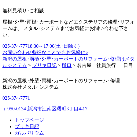
無料見積り･ご相談
屋根･外壁･雨樋･カーポートなどエクステリアの修理･リフォ
ームは、 メタル･システムまでお気軽にお問い合わせ下さ
い。
025-374-7771
8:30～17:00(土･日除く)
お問い合わせ
些細なことでもお気軽に♪
新潟の屋根･雨樋･外壁･カーポートのリフォーム･修理はメタ
ルシステム
>
ブリキ日記
>
樋口
>
名古屋 社員旅行 1日目
新潟の屋根･外壁･雨樋･カーポートのリフォーム･修理
株式会社
メタル･システム
025-374-7771
〒950-0134 新潟市江南区曙町3丁目4-17
トップページ
ブリキ日記
ガルバリウム