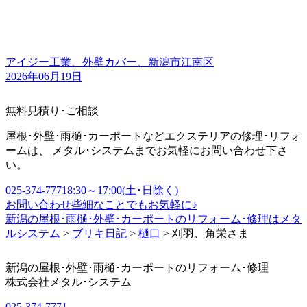
アイジー工業、外壁カバー、新潟市江南区
2026年06月19日
無料見積り･ご相談
屋根･外壁･雨樋･カーポートなどエクステリアの修理･リフォ
ームは、 メタル･システムまでお気軽にお問い合わせ下さ
い。
025-374-7771
8:30～17:00(土･日除く)
お問い合わせ
些細なことでもお気軽に♪
新潟の屋根･雨樋･外壁･カーポートのリフォーム･修理はメタ
ルシステム
>
ブリキ日記
>
樋口
>
刈羽、角栄さま
新潟の屋根･外壁･雨樋･カーポートのリフォーム･修理
株式会社
メタル･システム
025-374-7771