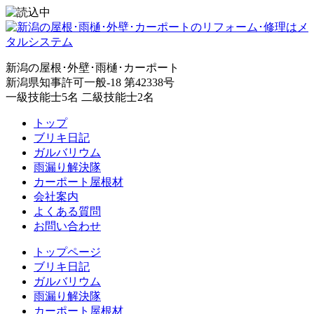
新潟の屋根･外壁･雨樋･カーポート
新潟県知事許可一般-18 第42338号
一級技能士5名 二級技能士2名
トップ
ブリキ日記
ガルバリウム
雨漏り解決隊
カーポート屋根材
会社案内
よくある質問
お問い合わせ
トップページ
ブリキ日記
ガルバリウム
雨漏り解決隊
カーポート屋根材