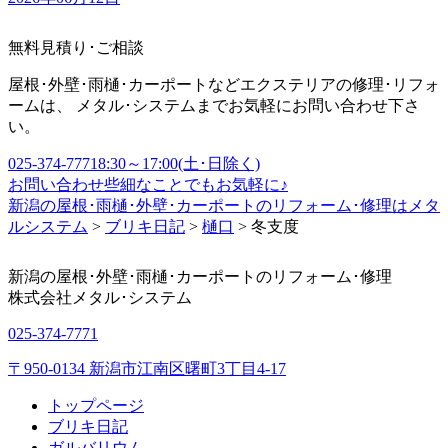
無料見積り･ご相談
屋根･外壁･雨樋･カーポートなどエクステリアの修理･リフォ
ームは、 メタル･システムまでお気軽にお問い合わせ下さ
い。
025-374-7771
8:30～17:00(土･日除く)
お問い合わせ
些細なことでもお気軽に♪
新潟の屋根･雨樋･外壁･カーポートのリフォーム･修理はメタ
ルシステム
>
ブリキ日記
>
樋口
>
冬支度
新潟の屋根･外壁･雨樋･カーポートのリフォーム･修理
株式会社
メタル･システム
025-374-7771
〒950-0134 新潟市江南区曙町3丁目4-17
トップページ
ブリキ日記
ガルバリウム