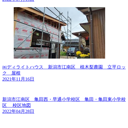
㈱ディライトハウス 新潟市江南区 植木梨農園 立平ロッ
ク 屋根
2021年11月16日
新潟市江南区 亀田西・早通小学校区 亀田・亀田東小学校
区 校区地図
2022年04月28日