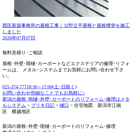
西区新築事務所の屋根工事｜32型立平屋根と屋根煙突を施工
しました
2026年07月07日
無料見積り･ご相談
屋根･外壁･雨樋･カーポートなどエクステリアの修理･リフォ
ームは、 メタル･システムまでお気軽にお問い合わせ下さ
い。
025-374-7771
8:30～17:00(土･日除く)
お問い合わせ
些細なことでもお気軽に♪
新潟の屋根･雨樋･外壁･カーポートのリフォーム･修理はメタ
ルシステム
>
ブリキ日記
>
樋口
>
住宅地図 新潟市江南
区 横越地区
新潟の屋根･外壁･雨樋･カーポートのリフォーム･修理