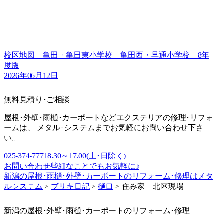
校区地図 亀田・亀田東小学校 亀田西・早通小学校 8年
度版
2026年06月12日
無料見積り･ご相談
屋根･外壁･雨樋･カーポートなどエクステリアの修理･リフォ
ームは、 メタル･システムまでお気軽にお問い合わせ下さ
い。
025-374-7771
8:30～17:00(土･日除く)
お問い合わせ
些細なことでもお気軽に♪
新潟の屋根･雨樋･外壁･カーポートのリフォーム･修理はメタ
ルシステム
>
ブリキ日記
>
樋口
>
住み家 北区現場
新潟の屋根･外壁･雨樋･カーポートのリフォーム･修理