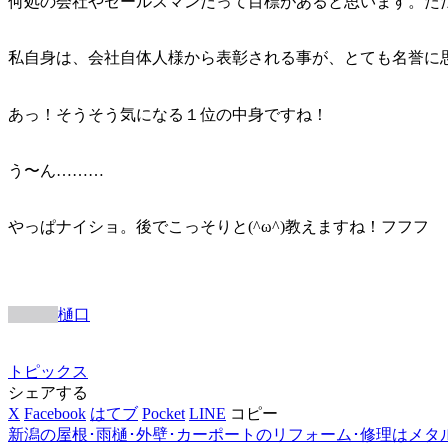
何処の会社やセールスマンだって目標があると思います。た
私自身は、会社自体人様から表彰される事が、とても名誉に
あっ！そうそう気になる１位の中身ですね！
う〜ん………
やっぱナイショ。後でこっそりと(^ω^)教えますね！フフフ
樋口
トピックス
シェアする
X
Facebook
はてブ
Pocket
LINE
コピー
新潟の屋根･雨樋･外壁･カーポートのリフォーム･修理はメタ