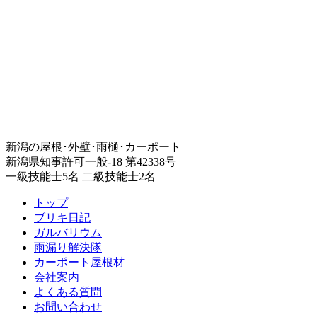
新潟の屋根･外壁･雨樋･カーポート
新潟県知事許可一般-18 第42338号
一級技能士5名 二級技能士2名
トップ
ブリキ日記
ガルバリウム
雨漏り解決隊
カーポート屋根材
会社案内
よくある質問
お問い合わせ