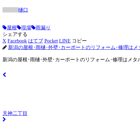
樋口
屋根
現場
雨漏り
シェアする
X
Facebook
はてブ
Pocket
LINE
コピー
新潟の屋根･雨樋･外壁･カーポートのリフォーム･修理はメ
新潟の屋根･雨樋･外壁･カーポートのリフォーム･修理はメタ
天神二丁目