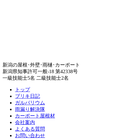
新潟の屋根･外壁･雨樋･カーポート
新潟県知事許可一般-18 第42338号
一級技能士5名 二級技能士2名
トップ
ブリキ日記
ガルバリウム
雨漏り解決隊
カーポート屋根材
会社案内
よくある質問
お問い合わせ